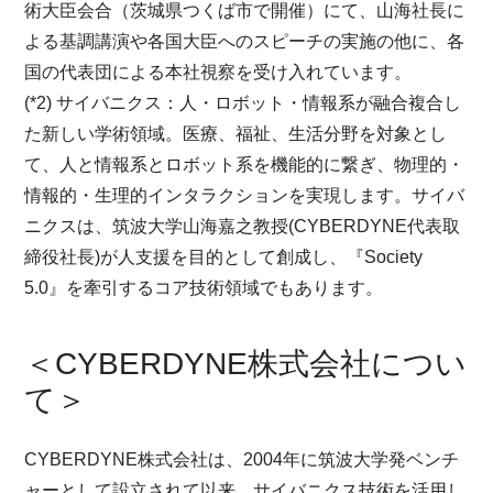
術大臣会合（茨城県つくば市で開催）にて、山海社長に
よる基調講演や各国大臣へのスピーチの実施の他に、各
国の代表団による本社視察を受け入れています。
(*2) サイバニクス：人・ロボット・情報系が融合複合し
た新しい学術領域。医療、福祉、生活分野を対象とし
て、人と情報系とロボット系を機能的に繋ぎ、物理的・
情報的・生理的インタラクションを実現します。サイバ
ニクスは、筑波大学山海嘉之教授(CYBERDYNE代表取
締役社長)が人支援を目的として創成し、『Society
5.0』を牽引するコア技術領域でもあります。
＜CYBERDYNE株式会社につい
て＞
CYBERDYNE株式会社は、2004年に筑波大学発ベンチ
ャーとして設立されて以来、サイバニクス技術を活用し