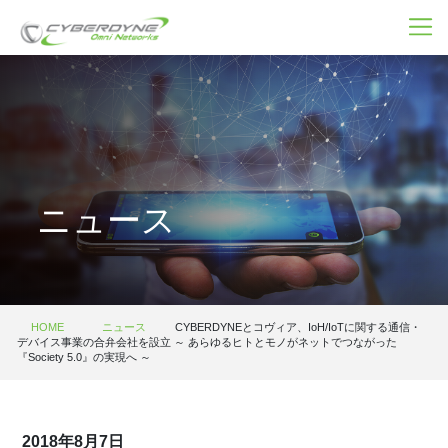
ニュース
HOME
ニュース
CYBERDYNEとコヴィア、IoH/IoTに関する通信・
デバイス事業の合弁会社を設立 ～ あらゆるヒトとモノがネットでつながった
『Society 5.0』の実現へ ～
2018年8月7日