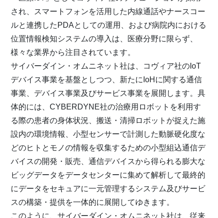
され、スマートフォンを活用した内線通話やナースコー
ルと連携したPDAとしての運用、および病院内における
位置情報検知システムの導入は、医療分野に限らず、
様々な業界から注目されています。
サイバーダイン・オムニネット社は、コヴィア社のIoT
デバイス事業を基盤としつつ、新たにIoHに関する通信
事業、デバイス事業及びサービス事業を展開します。具
体的には、CYBERDYNE社の治療用ロボットを利用す
る際の患者の身体状況、搬送・清掃ロボットが捉えた施
設内の環境情報、小型センサーで計測した動脈硬化度な
どのヒトとモノの情報を収集するための小型組込通信デ
バイスの開発・販売、通信デバイスから得られる膨大な
ビッグデータをデータセンターに集めて解析して最終的
にデータをセキュアに一元管理するシステム及びサービ
スの構築・提供を一体的に展開してゆきます。
このように、サイバーダイン・オムニネット社は、従来