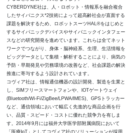
CYBERDYNE社は、人・ロボット・情報系を融合複合
したサイバニクス*2技術によって超高齢社会が直面する
課題を解決するため、ロボットスーツHAL®をはじめと
するサイバニックデバイスやサイバニックインタフェー
スなどの研究開発を進めています。これらは全てネット
ワークでつながり、身体・脳神経系、生理、生活情報を
ビッグデータとして集積・解析することにより、病気の
予防・早期発見や労務環境の改善など、社会課題の解決
推進に寄与するよう設計されています。
コヴィア社は、情報通信機器の設計開発、製造を生業と
し、SIMフリースマートフォンや、IOTゲートウェイ
(Bluetooth/Wi-Fi/ZigBee/LPWA/IMES)、GPSトラッカー
など、通信領域において幅広く先進的な商品企画を行
い、品質・スピード・コストに優れた競争力を有しま
す。2014年9月には福井大学医学部附属病院において
「医療IoT」としてコヴィア社のソリューションが採用