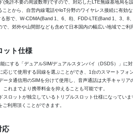
(免許不要の周波数帯)ですので、対応したLTE無線基地局を設置
ることから、自営内線電話やIoT分野のワイヤレス接続に有効
形で、W-CDMA(Band 1、6、8)、FDD-LTE(Band 1、3
すので、郊外や山間部なども含めて日本国内の幅広い地域でご利
ロット仕様
を可能にする「デュアルSIM/デュアルスタンバイ（DSDS）」に
に応じて使用する回線を選ぶことができ、1台のスマートフォ
データ通信用のSIMを分けて使用し、音声通話は大手キャリア
で、これまでより携帯料金を抑えることも可能です。
SDカードスロットが独立しているトリプルスロット仕様になっていま
ドをご利用頂くことができます。
 対応