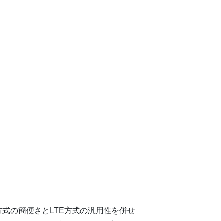
線方式の簡便さとLTE方式の汎用性を併せ