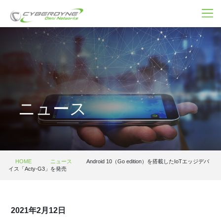
ニュース
HOME
ニュース
Android 10（Go edition）を搭載したIoTエッジデバ
イス「Acty-G3」を発売
2021年2月12日